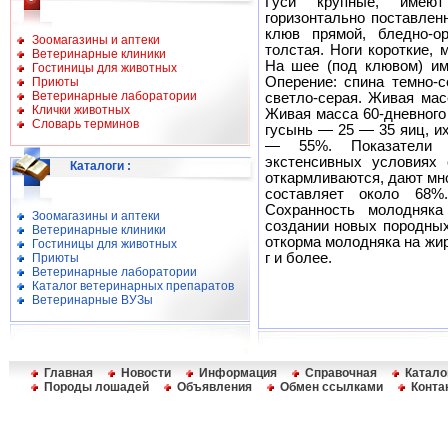
Гуси крупные, имеют
горизонтально поставлен
клюв прямой, бледно-о
Зоомагазины и аптеки
толстая. Ноги короткие, 
Ветеринарные клиники
На шее (под клювом) им
Гостиницы для животных
Оперение: спина темно-с
Приюты
Ветеринарные лаборатории
светло-серая. Живая мас
Клички животных
Живая масса 60-дневного
Словарь терминов
гусынь — 25 — 35 яиц, и
— 55%. Показатели п
экстенсивных условиях 
Каталоги
:
откармливаются, дают мн
составляет около 6
Сохранность молодняк
Зоомагазины и аптеки
создании новых породных
Ветеринарные клиники
откорма молодняка на жир
Гостиницы для животных
г и более.
Приюты
Ветеринарные лаборатории
Каталог ветеринарных препаратов
Ветеринарные ВУЗы
Главная
Новости
Информация
Справочная
Катало
Породы лошадей
Объявления
Обмен ссылками
Конта