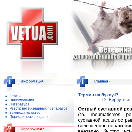
Информация
:
Главная
»
Термин на букву-Р
Статьи
<< Вернуться 
Энциклопедия
Литература
Острый суставной ре
Реестр ветеринарных препаратов
Законодательство
(гр. rheumatismos рев
Периодические издания
суставной, acutus остр
болезненное поражение 
Справочная
:
внезапно быстро ис