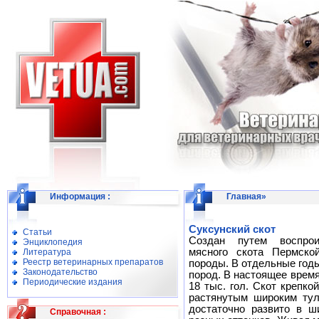
Информация
:
Главная
»
Суксунский скот
Статьи
Создан путем воспрои
Энциклопедия
мясного скота Пермско
Литература
Реестр ветеринарных препаратов
породы. В отдельные год
Законодательство
пород. В настоящее врем
Периодические издания
18 тыс. гол. Скот крепкой
растянутым широким тул
достаточно развито в ш
Справочная
: