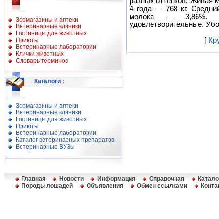
разных оттенков. Живая м
4 года — 768 кг. Средни
молока — 3,86%. М
Зоомагазины и аптеки
удовлетворительные. Уб
Ветеринарные клиники
Гостиницы для животных
[
Кр
Приюты
Ветеринарные лаборатории
Клички животных
Словарь терминов
Каталоги
:
Зоомагазины и аптеки
Ветеринарные клиники
Гостиницы для животных
Приюты
Ветеринарные лаборатории
Каталог ветеринарных препаратов
Ветеринарные ВУЗы
Главная
Новости
Информация
Справочная
Катало
Породы лошадей
Объявления
Обмен ссылками
Конта