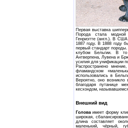
Первая выставка шипперк
Порода стала модной 
Генриэтте (англ.). В СШ
1887 году. В 1888 году 
первый стандарт породы
клубом Бельгии. В то
Антверпена, Лувена и Бр
усилия для унификации п
Распространено мнение,
фламандском «маленьк
использовались в Бельг
Вероятно, оно возникло 
благодаря путанице ме
кесхондом, называвшемся
Внешний вид
Голова
имеет форму кли
широкая, сбалансированн
длина составляет око
маленький, чёрный, гу