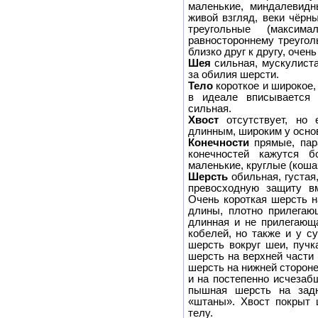
маленькие, миндалевидн
живой взгляд, веки чёрн
треугольные (макси
равностороннему треугол
близко друг к другу, очен
Шея
сильная, мускулиста
за обилия шерсти.
Тело
короткое и широкое,
в идеале вписывается 
сильная.
Хвост
отсутствует, но
длинным, широким у осно
Конечности
прямые, пар
конечностей кажутся 
маленькие, круглые (коша
Шерсть
обильная, густая
превосходную защиту в
Очень короткая шерсть н
длины, плотно прилегаю
длинная и не прилегающа
кобелей, но также и у с
шерсть вокруг шеи, пучк
шерсть на верхней части 
шерсть на нижней сторон
и на постепенно исчезаб
пышная шерсть на задн
«штаны». Хвост покрыт 
телу.