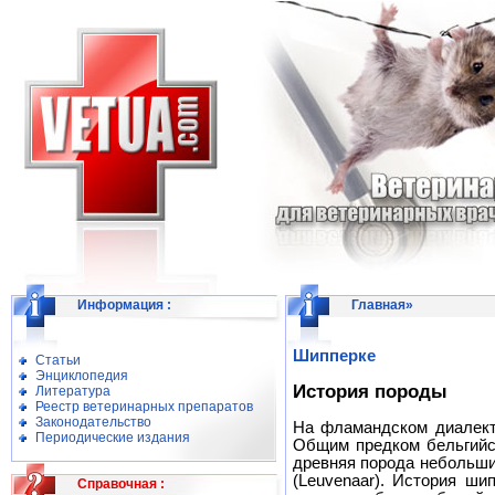
Информация
:
Главная
»
Шипперке
Статьи
Энциклопедия
История породы
Литература
Реестр ветеринарных препаратов
Законодательство
На фламандском диалекте
Периодические издания
Общим предком бельгийск
древняя порода небольши
(Leuvenaar). История ши
Справочная
: