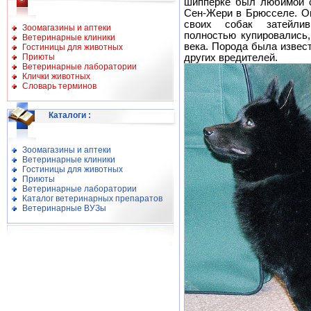
шипперке был любимой с
Сен-Жери в Брюсселе. О
своих собак затейли
Зоомагазины и аптеки
полностью купировались
Ветеринарные клиники
века. Порода была извест
Гостиницы для животных
Приюты
других вредителей.
Ветеринарные лаборатории
Клички животных
Словарь терминов
Каталоги
:
Зоомагазины и аптеки
Ветеринарные клиники
Гостиницы для животных
Приюты
Ветеринарные лаборатории
Каталог ветеринарных препаратов
Ветеринарные ВУЗы