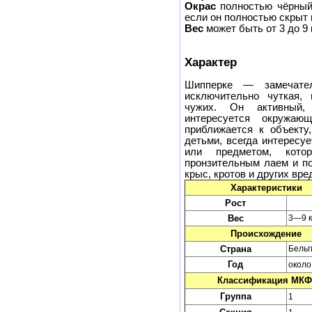
Окрас
полностью чёрный
если он полностью скрыт
Вес
может быть от 3 до 9 
Характер
Шипперке — замечател
исключительно чуткая, 
чужих. Он активный, 
интересуется окружаю
приближается к объекту
детьми, всегда интересу
или предметом, кото
пронзительным лаем и по
крыс, кротов и других вре
Характеристики
Рост
Вес
3—9 к
Происхождение
Страна
Бельг
Год
около
Классификация МКФ
Группа
1