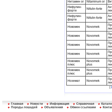
Нитамин or
Nitaminum or
Ви
Нифулин-
Ан
Nifulin-forte
форте
ле
Нифулин-
Ан
Nifulin-forte
форте
ле
Пр
Новомек
Novomek
ле
Пр
Новомек
Novomek
ле
Пр
Новомек
Novomek
ле
Пр
Новомек
Novomek
ле
Новомек
Novomek
Пр
плюс
plus
ле
Новомек
Novomek
Пр
плюс
plus
ле
Пр
Ноземат
Novomek
ле
[
Главная
Новости
Информация
Справочная
Катало
Породы лошадей
Объявления
Обмен ссылками
Конта