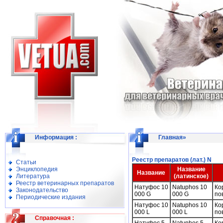
Информация
:
Главная
»
Реестр препаратов (лат.) N
Статьи
Энциклопедия
Название
Название
Литература
(латинское)
Реестр ветеринарных препаратов
Натуфос 10
Natuphos 10
Ко
Законодательство
000 G
000 G
по
Периодические издания
Натуфос 10
Natuphos 10
Ко
000 L
000 L
по
Справочная
: