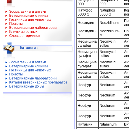
Натуфос 5
Natuphos 5
Ко
000
000
по
Натуфос
Natuphos
Ко
Зоомагазины и аптеки
5000 G
5000 G
по
Ветеринарные клиники
Гостиницы для животных
Пр
Неозидин
Neozidinum
Приюты
ле
Ветеринарные лаборатории
Неозидин -
Neozidinum-
Пр
Клички животных
М
M
ле
Словарь терминов
Неомицина
Neomycini
Ан
сульфат
sulfas
ле
Каталоги
:
Неомицина
Neomycini
Ан
сульфат
sulfas
ле
Зоомагазины и аптеки
Неомицина
Neomycini
Ан
Ветеринарные клиники
сульфат
sulfas
ле
Гостиницы для животных
Неомицина
Neomycini
Ан
Приюты
сульфат
sulfas
ле
Ветеринарные лаборатории
Каталог ветеринарных препаратов
Ан
Неофур
Neofurum
Ветеринарные ВУЗы
ле
Ан
Неофур
Neofurum
ле
Ан
Неофур
Neofurum
ле
Ан
Неофур
Neofurum
ле
Нитамин
Nitaminum
Ви