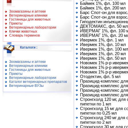
Баймек 1%, фл. 100 мл
Баймек 1%, фл. 200 мл
Зоомагазины и аптеки
Барс Спот-он для взрос
Ветеринарные клиники
Барс Спот-он для взросл
Гостиницы для животных
Гиподектин инъекционны
Приюты
ДЕКТОМАКС, фл. 50 мл
Ветеринарные лаборатории
ИВЕРМАГ 1%, фл. 100 
Клички животных
ИВЕРМАГ 1%, фл. 20 м
Словарь терминов
Ивермек 1%, фл. 1 мл
Ивермек 1%, фл. 10 мл
Каталоги
:
Ивермек 1%, фл. 100 м
Ивермек 1%, фл. 20 мл
Ивермек 1%, фл. 50 мл
Зоомагазины и аптеки
Новомек 1% р-р ивермект
Ветеринарные клиники
Новомек 1% р-р ивермек
Гостиницы для животных
Новомек 1% р-р ивермек
Приюты
Отодектин, фл. 5 мл
Ветеринарные лаборатории
Празицид-комплекс для к
Каталог ветеринарных препаратов
Празицид-комплекс для 
Ветеринарные ВУЗы
Празицид-комплекс для 
Празицид-комплекс для 
Стронгхолд 120 мг, для с
пипетки по 1 мл
Стронгхолд 15 мг для соб
пипетки по 0,25 мл
Стронгхолд 240 мг для со
пипетки по 2 мл
Стронгхолд 30 мг для соб