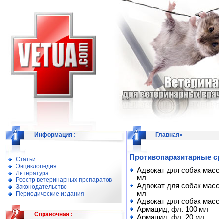
Информация
:
Главная
»
Противопаразитарные ср
Статьи
Энциклопедия
Адвокат для собак массой
Литература
мл
Реестр ветеринарных препаратов
Адвокат для собак массой
Законодательство
мл
Периодические издания
Адвокат для собак массой
Армацид, фл. 100 мл
Справочная
:
Армацид, фл. 20 мл