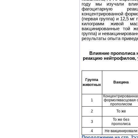
году мы изучали влия
фагоцитарную реа
концентрированной формо
(первая группа) и 12,5 мг
килограмм живой мас
вакцинированные той же
группа) и невакцинирован
результаты опыта приведе
Влияние прополиса 
реакцию нейтрофилов, 
Группа
Вакцина
живот
ных
Концентрированна
1
формол
квасцовая 
прополисом
2
То же
То же без
3
прополиса
4
Не вакцинировали
Продолжение на стр. 2>