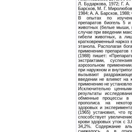
Л. Бударкова, 1972; Г. А.
Барсков, М. Г. Миролюбов,
1984; А. А. Барсков, 1988;
В опытах по изучени
препаратов биогель 5 и
животных (белые мыши, м
случае при введении мак
гибели животных, а лиш
кратковременный наркоз 
этанола. Располагая бо
применению препаратов п
(1988) пишет: «Препарат
экстрактами, суспенз
аэрозольном применении
при наружном и внутрипол
вызывают раздражающе
введении не влияют на к
применению не установле
Исключительно ценным
результаты исследован
обменные процессы в 
прополиса на некотор
здоровых и эксперимента
(1965) установил, что п
способствует увеличени
крови здоровых уток с 3,
34,2%. Содержание аль
снижалось, а в отнош