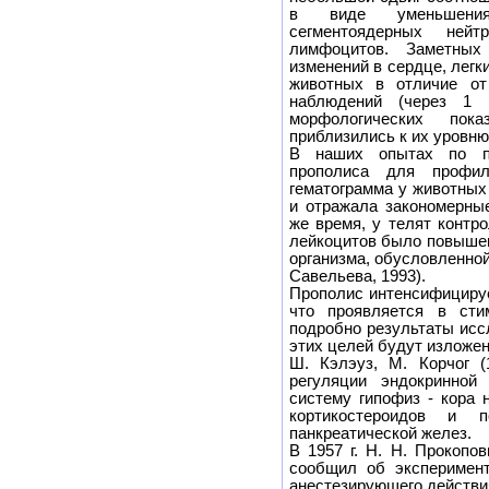
в виде уменьшения
сегментоядерных ней
лимфоцитов. Заметных 
изменений в сердце, легк
животных в отличие от
наблюдений (через 1 
морфологических пок
приблизились к их уровню
В наших опытах по пр
прополиса для профил
гематограмма у животных
и отражала закономерные
же время, у телят контр
лейкоцитов было повышен
организма, обусловленной 
Савельева, 1993).
Прополис интенсифицируе
что проявляется в сти
подробно результаты исс
этих целей будут изложен
Ш. Кэлэуз, М. Корчог (
регуляции эндокринной
систему гипофиз - кора 
кортикостероидов и п
панкреатической желез.
В 1957 г. Н. Н. Прокопо
сообщил об эксперимент
анестезирующего действи