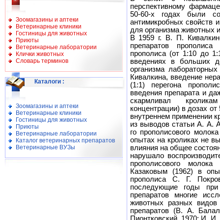
перспективному фармаце
50-60-х годах были с
Зоомагазины и аптеки
антимикробных свойств и
Ветеринарные клиники
для организма животных и
Гостиницы для животных
В 1959 г. В. П. Кивалки
Приюты
препаратов прополиса
Ветеринарные лаборатории
прополиса (от 1:10 до 1
Клички животных
Словарь терминов
введениях в больших д
организма лабораторных
Кивалкина, введение нер
Каталоги
:
(1:1) перегона пропол
введения препарата и даж
скармливал кролика
Зоомагазины и аптеки
концентрации) в дозах от 
Ветеринарные клиники
внутреннем применении к
Гостиницы для животных
из выводов статьи А. А.
Приюты
го прополисового молок
Ветеринарные лаборатории
опытах на кроликах не в
Каталог ветеринарных препаратов
Ветеринарные ВУЗы
влияния на общее состояни
нарушало воспроизводит
прополисового молока
Казаковым (1962) в опы
прополиса С. Г. Покро
последующие годы при 
препаратов многие иссл
животных разных видов 
препаратов (В. А. Балал
Пионтковский, 1970; И. И.