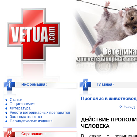
Информация
:
Главная
»
Прополис в животноводс
Статьи
Энциклопедия
<<Назад
Литература
Реестр ветеринарных препаратов
Законодательство
ДЕЙСТВИЕ ПРОПОЛИ
Периодические издания
ЧЕЛОВЕКА
Справочная
:
В связи с повышенн