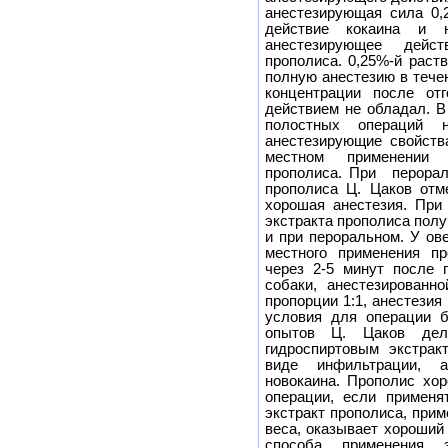
анестезирующая сила 0,
действие кокаина и н
анестезирующее дейс
прополиса. 0,25%-й раст
полную анестезию в течен
концентрации после от
действием не обладал. В
полостных операций 
анестезирующие свойств
местном применении 
прополиса. При перорал
прополиса Ц. Цаков отме
хорошая анестезия. При
экстракта прополиса пол
и при пероральном. У ов
местного применения пр
через 2-5 минут после 
собаки, анестезированн
пропорции 1:1, анестезия
условия для операции б
опытов Ц. Цаков дел
гидроспиртовым экстрак
виде инфильтрации, а
новокаина. Прополис хо
операции, если применя
экстракт прополиса, прим
веса, оказывает хороший
способа применения 