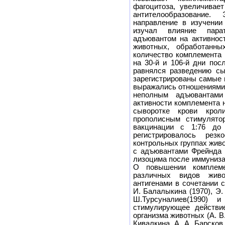
фагоцитоза, увеличивае
антителообразование
направление в изучении
изучал влияние пара
адъювантом на активнос
животных, обработанны
количество комплемента 
на 30-й и 106-й дни пос
равнялся разведению сы
зарегистрированы самые 
выражались отношениями 1
неполным адъювантами 
активности комплемента 
сыворотке крови крол
прополисным стимулято
вакцинации с 1:76 до
регистрировалось рез
контрольных группах жив
с адъювантами Фрейнда 
лизоцима после иммуниза
О повышении комплеме
различных видов живо
антигенами в сочетании 
И. Балалыкина (1970), Э. 
Ш.Турсуналиев(1990) и
стимулирующее действи
организма животных (А. В.
Кивалкина, А. А. Барсков,