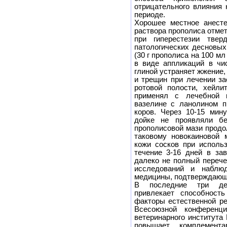
отрицательного влияния
периоде.
Хорошее местное анесте
раствора прополиса отмет
при гиперестезии твер
патологических десновых
(30 г прополиса на 100 м
в виде аппликаций в чи
глиной устраняет жжение,
и трещин при лечении за
ротовой полости, хейлит
применял с лечебной 
вазелине с ланолином п
коров. Через 10-15 мин
дойке не проявляли бе
прополисовой мази продо
таковому новокаиновой 
кожи сосков при исполь
течение 3-16 дней в за
далеко не полный переч
исследований и наблюд
медицины, подтверждающ
В последние три дес
привлекает способность
факторы естественной ре
Всесоюзной конференци
ветеринарного института
повышает комплемента