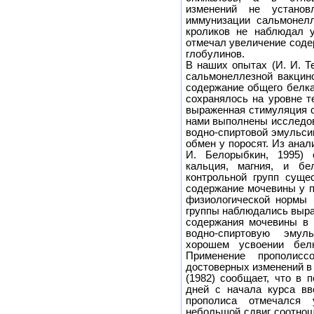
изменений не установ
иммунизации сальмонел
кроликов не наблюдал у
отмечал увеличение соде
глобулинов.
В наших опытах (И. И. Т
сальмонеллезной вакцин
содержание общего белка
сохранялось на уровне т
выраженная стимуляция си
нами выполнены исследов
водно-спиртовой эмульси
обмен у поросят. Из анали
И. Белорыбкин, 1995) 
кальция, магния, и б
контрольной групп суще
содержание мочевины у п
физиологической нормы 
группы наблюдались выра
содержания мочевины в 
водно-спиртовую эмул
хорошем усвоении бел
Применение прополисс
достоверных изменений в 
(1982) сообщает, что в 
дней с начала курса вв
прополиса отмечался 
небольшой сдвиг соотно