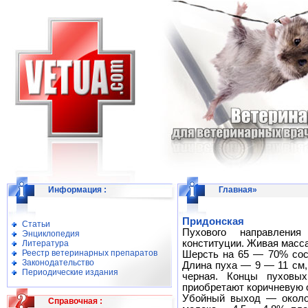
Информация
:
Главная
»
Придонская
Статьи
Пухового направления
Энциклопедия
конституции. Живая масса 
Литература
Реестр ветеринарных препаратов
Шерсть на 65 — 70% сост
Законодательство
Длина пуха — 9 — 11 см,
Периодические издания
черная. Концы пуховых
приобретают коричневую о
Убойный выход — около
Справочная
: