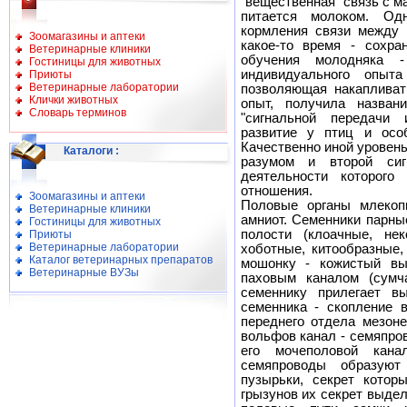
"вещественная" связь с м
питается молоком. Од
кормления связи между 
Зоомагазины и аптеки
какое-то время - сохра
Ветеринарные клиники
обучения молодняка -
Гостиницы для животных
индивидуального опыта
Приюты
Ветеринарные лаборатории
позволяющая накапливат
Клички животных
опыт, получила названи
Словарь терминов
"сигнальной передачи
развитие у птиц и осо
Качественно иной уровен
Каталоги
:
разумом и второй сиг
деятельности которого 
отношения.
Зоомагазины и аптеки
Половые органы млекоп
Ветеринарные клиники
амниот. Семенники парны
Гостиницы для животных
полости (клоачные, нек
Приюты
Ветеринарные лаборатории
хоботные, китообразные,
Каталог ветеринарных препаратов
мошонку - кожистый вы
Ветеринарные ВУЗы
паховым каналом (сумча
семеннику прилегает в
семенника - скопление 
переднего отдела мезоне
вольфов канал - семяпро
его мочеполовой кан
семяпроводы образуют
пузырьки, секрет котор
грызунов их секрет выде