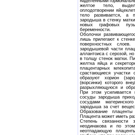
наделенными гормональны
желтое тело, выдел
оплодотворении яйцекле
тело развивается, а п
зародыша в стенку матки
новых графовых пуз
беременности.
Оболочки развивающего
лишь прилегают к стенке
поверхностных слоев.
зародышевой части плац
аллантоиса с серозой, н
в толщу стенок матки. П
желтка яйца и секретор
плацентарных млекопит
срастающиеся участки 
образуют хорион (зар
(ворсинки) которого вн
разрыхляющуюся и обра
При этом усиливается г
сосуды зародыша приход
сосудами материнског
зародыша за счет вещест
Образование плаценты
Плацента может иметь раз
Степень связанности 
неодинакова и по это
неотпадающую плацент