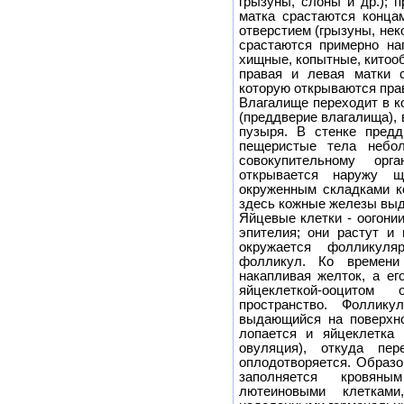
грызуны, слоны и др.); 
матка срастаются конца
отверстием (грызуны, неко
срастаются примерно на
хищные, копытные, китоо
правая и левая матки 
которую открываются пра
Влагалище переходит в к
(преддверие влагалища), 
пузыря. В стенке пред
пещеристые тела небол
совокупительному орг
открывается наружу щ
окруженным складками к
здесь кожные железы выд
Яйцевые клетки - оогонии
эпителия; они растут и
окружается фолликуля
фолликул. Ко времени
накапливая желток, а ег
яйцеклеткой-ооцитом 
пространство. Фоллик
выдающийся на поверхно
лопается и яйцеклетка 
овуляция), откуда пе
оплодотворяется. Образо
заполняется кровяны
лютеиновыми клеткам