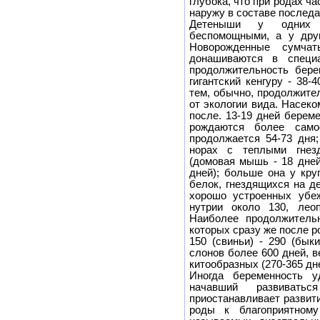
глубока, что при родах ч
наружу в составе последа
Детеныши у одних 
беспомощными, а у друг
Новорожденные сумчат
донашиваются в специ
продолжительность бере
гигантский кенгуру - 38
тем, обычно, продолжите
от экологии вида. Насек
после. 13-19 дней берем
рождаются более само
продолжается 54-73 дня
норах с теплыми гнезд
(домовая мышь - 18 дней,
дней); больше она у кру
белок, гнездящихся на д
хорошо устроенных убеж
нутрии около 130, лео
Наиболее продолжитель
которых сразу же после 
150 (свиньи) - 290 (быки
слонов более 600 дней, в
китообразных (270-365 дне
Иногда беременность у
начавший развивать
приостанавливает развит
роды к благоприятном