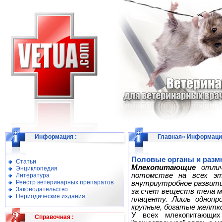
Информация
:
Главная
»
Информаци
Половые органы и раз
Статьи
Млекопитающие
отлич
Энциклопедия
потомстве на всех эт
Литература
Реестр ветеринарных препаратов
внутриутробное развити
Законодательство
за счет веществ тела ма
Периодические издания
плаценту. Лишь одноп
крупные, богатые желтко
У всех млекопитающих
Справочная
: