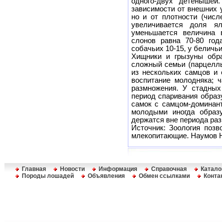
одного-двух детенышей
зависимости от внешних 
но и от плотности (числ
увеличивается доля я
уменьшается величина 
слонов равна 70-80 год
собачьих 10-15, у беличьих
Хищники и грызуны обр
сложный семьи (парцел
из нескольких самцов и
воспитание молодняка; 
размножения. У стадных
период спаривания образ
самок с самцом-доминант
молодыми иногда образу
держатся вне периода ра
Источник: Зоология позв
млекопитающие. Наумов Н.
Главная
Новости
Информация
Справочная
Катало
Породы лошадей
Объявления
Обмен ссылками
Конта