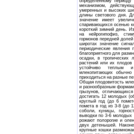
определенному периоду 
механизмом, действую
умеренных и высоких ши
длины светового дня. Д
значение имеет увелич
спаривающихся осенью ко
короткий зимний день. И
на нейрогипофиз, сти
гормонов передней долей
широтах значение сигна
периодические явления 
благоприятного для размн
осадки, в тропических 
растений или их плодов 
устойчиво теплым и
млекопитающих обычно 
приходиться на разные пе
Общая плодовитость мле
и разнообразным формам 
грызунов, отличающихся
достигать 12 молодых (о
круглый год (до 6 помет
помета в год из 3-8 (до 
соболи, куницы, горно
выводки по 3-6 молодых (
рожают полорогие и олен
двух детенышей. Наконе
крупные кошки размножаю