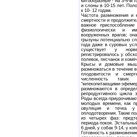
китообразные - на 3-4-м г
и слоны в 10-15 лет. Пол
к 10- 12 годам.
Частота размножения и 
смертности и продолжите
важное приспособление
физиологически и и
вооруженных врагов; он
грызуны потенциально сп
года даже в суровых усл
существует у норве
регистрировалось у обск
полевок, песчанок и хомяч
Крысы и домовые мыши
размножаться в течение 
плодовитости и смерт
численность таких 
"млекопитающими-эфеме
размножаются в определ
репродуктивного цикла 
Роды всегда приурочиваю
молодых времени, как п
овуляция и течка у 
оплодотворения. Такие п
из четырех фаз: предте
периода покоя. Эстальны
6 дней, у собак 9-14, у ко
Готовность к размножени