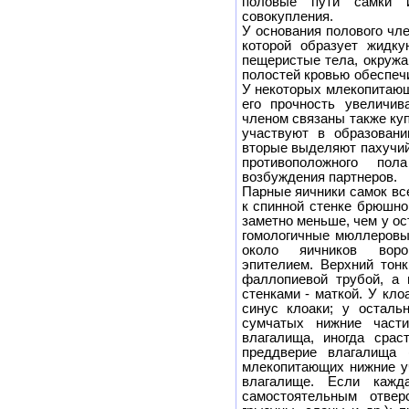
половые пути самки и
совокупления.
У основания полового чл
которой образует жидк
пещеристые тела, окружа
полостей кровью обеспечи
У некоторых млекопитающи
его прочность увеличив
членом связаны также ку
участвуют в образовани
вторые выделяют пахучий
противоположного по
возбуждения партнеров.
Парные яичники самок вс
к спинной стенке брюшно
заметно меньше, чем у о
гомологичные мюллеровы
около яичников воро
эпителием. Верхний тон
фаллопиевой трубой, а 
стенками - маткой. У кл
синус клоаки; у осталь
сумчатых нижние част
влагалища, иногда сра
преддверие влагалища 
млекопитающих нижние у
влагалище. Если кажд
самостоятельным отвер