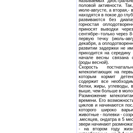
называемых диэстральн
половой активности. Так
июле-августе, а вторая,-
находятся в покое до глу
развиваются без диап
горностая оплодотворе
приносят выводки чере
сентябре--только через 
первую течку (июль-авг
декабря, а оплодотворенн
развитии задержки не им
приходится на середину 
начале весны связана 
(роды весной).
Скорость постнатал
млекопитающих на первы
которым кормит дете
содержит все необходи
белки, жиры, углеводы, 
выше, чем больше в молок
Размножение млекопита
времени. Его возможнос
циклов и начинаются пос
которого широко варь
животные - полевки - созр
.месяцев, ондатра в 5 ме
звери начинают размножат
- на втором году жизн