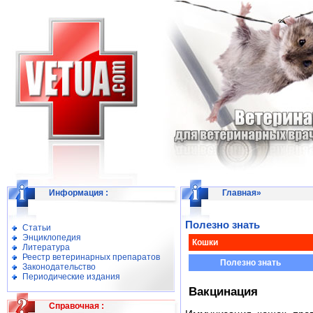
Информация
:
Главная
»
Полезно знать
Статьи
Энциклопедия
Кошки
Литература
Реестр ветеринарных препаратов
Полезно знать
Законодательство
Периодические издания
Вакцинация
Справочная
: