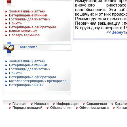
Иммунизация кошек пров
вирусного ринотрах
панлейкопении. Эти заб
Зоомагазины и аптеки
кошачьих и от них происх
Ветеринарные клиники
Рекомендуемая схема вак
Гостиницы для животных
Первичная вакцинация : п
Приюты
Ветеринарные лаборатории
Вторую дозу в возрасте 1
Клички животных
<<Вернуть
Словарь терминов
Каталоги
:
Зоомагазины и аптеки
Ветеринарные клиники
Гостиницы для животных
Приюты
Ветеринарные лаборатории
Каталог ветеринарных препаратов
Ветеринарные ВУЗы
Главная
Новости
Информация
Справочная
Катало
Породы лошадей
Объявления
Обмен ссылками
Конта