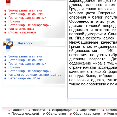
жироподобное вещество
длины, телесного и темн
Грудь и спина широкие, 
Зоомагазины и аптеки
черного цвета. Оперение
Ветеринарные клиники
оперения у белой попул
Гостиницы для животных
Особенность этих уток
Приюты
Ветеринарные лаборатории
двигают головой вперед
Клички животных
поднимается хохолок из
Словарь терминов
половой диморфизм. Самцы
кг. Яйценоскость само
Инкубационные качеств
Каталоги
:
Гриме отселекциониров
яйценоскостью — 140 
позволяет получать гиб
Зоомагазины и аптеки
дневном возрасте. Дл
Ветеринарные клиники
содержание жира в тушк
Гостиницы для животных
стране начаты исследова
Приюты
Ветеринарные лаборатории
качестве отцовской фор
Каталог ветеринарных препаратов
породы. Выход гибридов 
Ветеринарные ВУЗы
невысокий, однако, тушк
тушке по сравнению с пек
Главная
Новости
Информация
Справочная
Катало
Породы лошадей
Объявления
Обмен ссылками
Конта