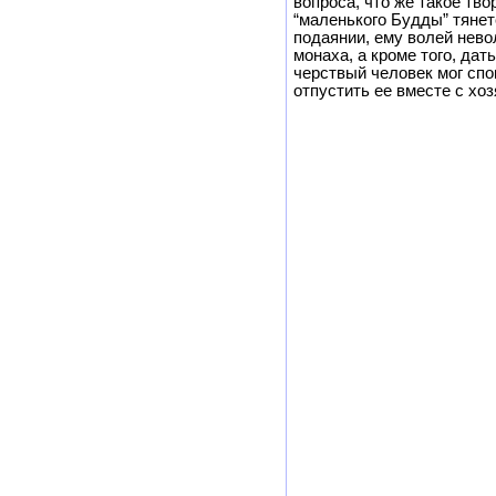
вопроса, что же такое тво
“маленького Будды” тянет
подаянии, ему волей нево
монаха, а кроме того, дать
черствый человек мог спо
отпустить ее вместе с хоз