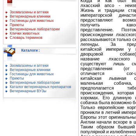
Когда и как был вы
лхасский апсо - неизв
Жизнь и традиции ста
Зоомагазины и аптеки
императорской династ
Ветеринарные клиники
предоставляют возмож
Гостиницы для животных
получить какое-
Приюты
Ветеринарные лаборатории
представление. Поэт
Клички животных
происхождении лхасског
Словарь терминов
рассказываются только ск
легенды. За пред
китайской империи у 
Каталоги
:
дворцовой собаке(д
название лхасского 
существуют лишь см
Зоомагазины и аптеки
представления (от
Ветеринарные клиники
отличается сог-ши
Гостиницы для животных
китайская львиная со
Приюты
Ветеринарные лаборатории
маленькая собачка
Каталог ветеринарных препаратов
предполагается тибет
Ветеринарные ВУЗы
происхождения, котора
хоромах. Его длинную 
собачка была возможно бо
Только европейские кор
проникли в летний импер
Европы этот оригинальный
Англии начали вскоре в 
Таким образом бывший
популярной и излюбленно