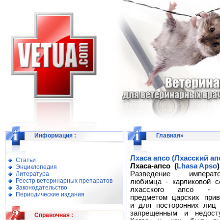
Информация
:
Главная
»
Лхаса апсо (Лхасский ап
Статьи
Лхаса-апсо
(
Lhasa Apso
)
Энциклопедия
Разведение император
Литература
Реестр ветеринарных препаратов
любимца - карликовой с
Законодательство
лхасского апсо -
Периодические издания
предметом царских прив
и для посторонних лиц 
запрещенным и недост
Справочная
: