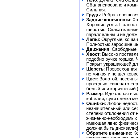
Тело
: Длина тела боль
Сбалансировано и компа
Сильная.
Грудь
: Ребра хорошо и
Задние конечности
: Х
Хорошие углы. Полност
шерстью. Скакательные
параллельны и не долж
Лапы
: Округлые, коша
Полностью заросшие ш
Движения
: Свободные 
Хвост
: Высоко поставле
подобно ручке горшка. Ч
Покрыт украшающей дл
Шерсть
: Превосходная 
не мягкая и не шелкови
Цвет
: Золотой, песочны
проседью, синевато-сер
белый или коричневый 
Размер
: Идеальная выс
кобелей; суки слегка м
Ошибки
: Любой недост
незначительный или се
степени отклонения от 
жизненно-необходимых 
имеющая явно физическ
должна быть дисквали
Обратите внимание
: К