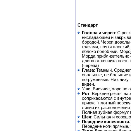
Стандарт
Голова и череп
: С рос
ниспадающей и закрыва
бородой. Череп довольн
глазами, почти плоский,
яблоко подобный. Мород
Морда приблизительно 4 
длина от кончика носа 
(черепа)
Глаза
: Темный. Среднег
овальные, не большие и
погруженные. Ни снизу,
виден.
Уши: Висячие, хорошо 
Рот
: Верхние резцы на
соприкасаются с внутре
прикус "плотный перек
линия их расположения 
Полная зубная формула
Шея
: Сильная и хорошо
Передние конечности
:
Передние ноги прямые,