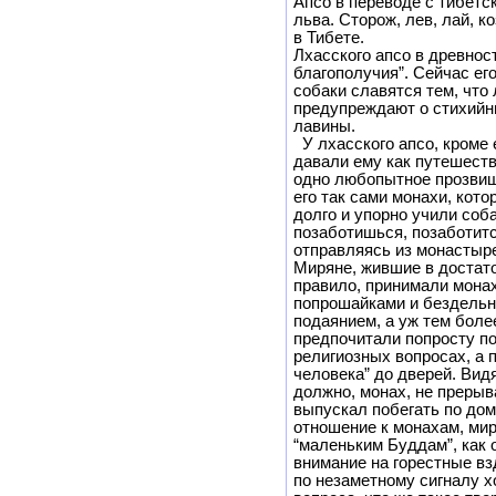
Апсо в переводе с тибетс
льва. Сторож, лев, лай, к
в Тибете.
Лхасского апсо в древнос
благополучия”. Сейчас его
собаки славятся тем, что
предупреждают о стихийны
лавины.
У лхасского апсо, кроме 
давали ему как путешеств
одно любопытное прозвищ
его так сами монахи, кот
долго и упорно учили соб
позаботишься, позаботится
отправляясь из монастыре
Миряне, жившие в достато
правило, принимали монах
попрошайками и бездельн
подаянием, а уж тем боле
предпочитали попросту п
религиозных вопросах, а 
человека” до дверей. Видя
должно, монах, не прерыв
выпускал побегать по дом
отношение к монахам, мир
“маленьким Буддам”, как 
внимание на горестные вз
по незаметному сигналу х