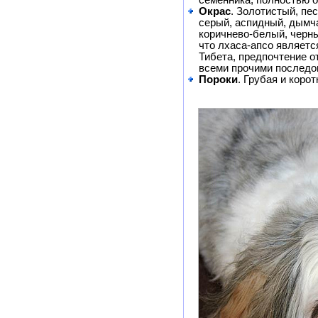
семенника, полностью 
Окрас
. Золотистый, пе
серый, аспидный, дымч
коричнево-белый, черны
что лхаса-апсо являетс
Тибета, предпочтение о
всеми прочими последо
Пороки
. Грубая и коро