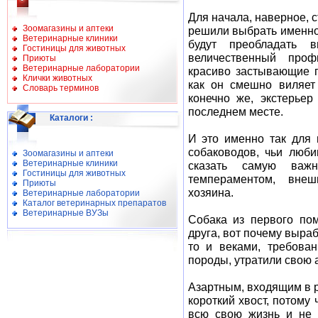
Для начала, наверное, с
Зоомагазины и аптеки
решили выбрать именно 
Ветеринарные клиники
будут преобладать 
Гостиницы для животных
величественный проф
Приюты
Ветеринарные лаборатории
красиво застывающие 
Клички животных
как он смешно виляет
Словарь терминов
конечно же, экстерьер
последнем месте.
Каталоги
:
И это именно так для
собаководов, чьи люб
Зоомагазины и аптеки
Ветеринарные клиники
сказать самую важ
Гостиницы для животных
темпераментом, вне
Приюты
хозяина.
Ветеринарные лаборатории
Каталог ветеринарных препаратов
Ветеринарные ВУЗы
Собака из первого по
друга, вот почему выра
то и веками, требова
породы, утратили свою 
Азартным, входящим в р
короткий хвост, потому 
всю свою жизнь и не 