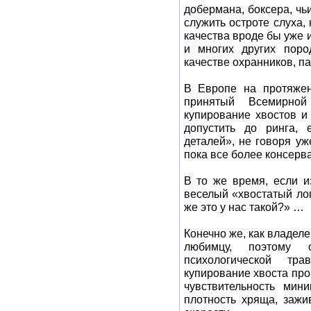
добермана, боксера, чь
служить остроте слуха,
качества вроде бы уже 
и многих других поро
качестве охранников, п
В Европе на протяжени
принятый Всемирной
купирование хвостов и
допустить до ринга, 
деталей», не говоря уж
пока все более консер
В то же время, если и
веселый «хвостатый лоп
же это у нас такой?» …
Конечно же, как владеле
любимцу, поэтому
психологической тр
купирование хвоста про
чувствительность мин
плотность хряща, зажи