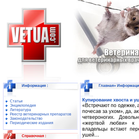
Информация
:
Главная
»
Информаци
Купирование хвоста и уш
Статьи
«Встречают по одежке, 
Энциклопедия
Литература
почесав за ухом», да, а
Реестр ветеринарных препаратов
четвероногих. Доволь
Законодательство
«жертвой любви» к к
Периодические издания
владельцы встают пер
ушей…
Справочная
: