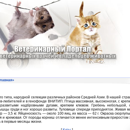
лавная
»
го типа, народной селекции различных районов Средней Азии. В нашей стра
в-любителей и в генофонде ВНИТИП. Птица массивная, высоконогая, с крепк
 развитыми надбровными дугами, крепким клювом. Гребень небольшой, 
шцы груди и ног хорошо развиты. Туловище спереди приподнятое. Живая м
кур — 3,5 кг. Яйценоскость — около 100 яиц, их масса — 62 г. Окраска скорлуп
я и кремовая. От породы корниш отличается менее интенсивным приростом
 в первые месяцы жизни.
[
Куры
]