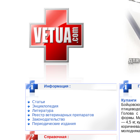
Информация
:
Г
Куланги
Статьи
Бойцовско
Энциклопедия
птицеводо
Литература
Голова с
Реестр ветеринарных препаратов
формы. Мы
Законодательство
— 4,5 кг, 
Периодические издания
коричнева
молодняка
Справочная
: