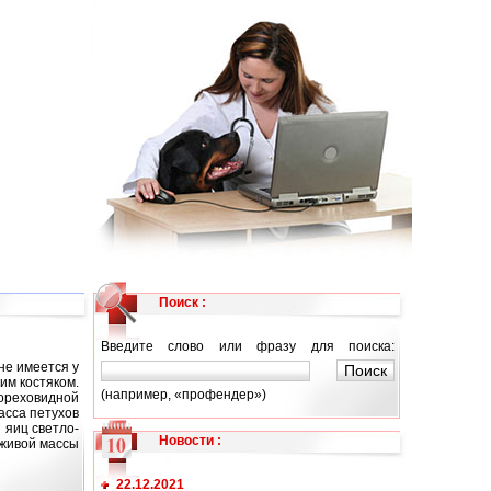
Поиск :
Введите слово или фразу для поиска:
не имеется у
им костяком.
(например, «профендер»)
ореховидной
асса петухов
ы яиц светло-
Новости
:
 живой массы
22.12.2021