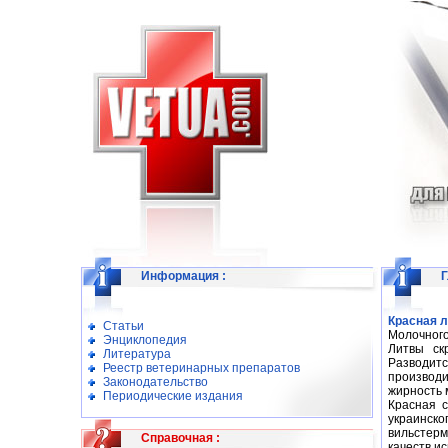
Информация
:
Г
Красная 
Статьи
Молочного
Энциклопедия
Литвы ск
Литература
Разводит
Реестр ветеринарных препаратов
производи
Законодательство
жирность 
Периодические издания
Красная с
украинск
вильстерм
Справочная
:
качеств и