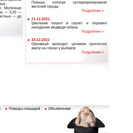
Пьяные попугаи затерроризировали
зья.
жителей города
г. Молочная
Подробнее »
ка — 3,20 —
вотных — до
21.12.2021
Школьник пошел в туалет и пережил
нападение медведя-губача
Подробнее »
20.12.2021
Огромный крокодил целиком проглотил
акулу на глазах у рыбаков
Подробнее »
к
Породы лошадей
Объявления