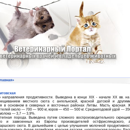
лавная
»
литовская
 направления продуктивности. Выведена в конце XIX - начале XX вв. на
рещиванием местного скота с ангельнской, красной датской и другим
ся в основном в северных и восточных районах Литвы. Масть красная. 
телей около — 700 — 900 кг, коров — 450 — 500 кг. Среднегодовой удой — 350
молока — 3,7 — 3,9%.
тепная порода. Выведена путем сложного воспроизводительного скрещив
ого и завезенных из Европы производителей остфрисляндского, ан
аршского скота. В дальнейшем с целью улучшения молочной продуктивнос
спользовались бурая латвийская, красная датская, шортгорнская породы. Ра