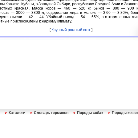
ом Кавказе, Кубани, в Западной Сибири, республиках Средней Азии и Закавка
вотных красная. Масса коров — 460 — 520 кг, быков — 800 — 900 к
ность — 3000 — 3800 кг, содержание жира в молоке — 3,60 — 3,80%, бел
ндекс вымени — 42 — 44. Убойный выход — 54 — 55%, а откормленных жи
тные приспособлены к жаркому климату.
[
Крупный рогатый скот
]
Каталоги
Словарь терминов
Породы собак
Породы коше