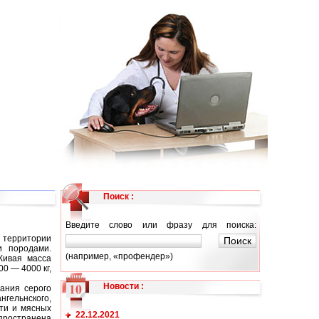
Поиск :
Введите слово или фразу для поиска:
 территории
и породами.
(например, «профендер»)
Живая масса
0 — 4000 кг,
Новости
:
ания серого
гельнского,
ти и мясных
22.12.2021
спространена