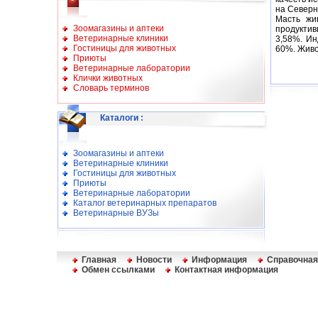
на Северн
Масть жи
Зоомагазины и аптеки
продуктив
Ветеринарные клиники
3,58%. И
Гостиницы для животных
60%. Живо
Приюты
Ветеринарные лаборатории
Клички животных
Словарь терминов
Каталоги
:
Зоомагазины и аптеки
Ветеринарные клиники
Гостиницы для животных
Приюты
Ветеринарные лаборатории
Каталог ветеринарных препаратов
Ветеринарные ВУЗы
Главная
Новости
Информация
Справочная
Обмен ссылками
Контактная информация