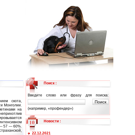
Поиск :
Введите слово или фразу для поиска:
нием скота,
ти Монголии.
(например, «профендер»)
метинами на
 неприхотлив
ировывается
Новости
:
 интенсивном
 — 57 — 60%.
страханской,
22.12.2021