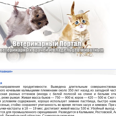
лавная
»
ая
направления продуктивности. Выведена длительным совершенствова
ого кочевыми калмыцкими племенами около 350 лет назад из западной час
асная разных оттенков (иногда с белой полосой на спине и белыми от
, реже рыжая. Живая масса быков — 750 — 900 кг, коров — 420 — 500 кг. Скот
и условиям содержания, хорошо использует зимние пастбища, быстро наж
осенью, стойко сохраняет упитанность во время летних засух и зимовок. При
ычки-кастраты в 18 — 19 мес. достигают живой массы 530 кг. Убойный выход
тся для промышленного скрещивания. Разводится в Калмыкии, Ростовской, А
ой, Джамбульской областях, Ставропольском крае.