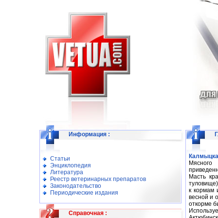
Информация
:
Г
Калмыцк
Статьи
Мясного 
Энциклопедия
приведенн
Литература
Масть кр
Реестр ветеринарных препаратов
туловище)
Законодательство
к кормам 
Периодические издания
весной и 
откорме б
Используе
Справочная
:
Актюбинск