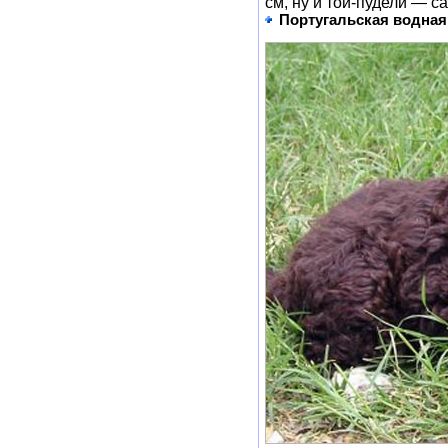
см, ну и той-пудели — 
Португальская водная