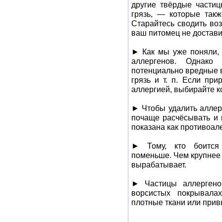
другие твёрдые части
грязь, — которые такж
Старайтесь сводить воз
ваш питомец не доставит
► Как мы уже поняли,
аллергенов. Однако
потенциально вредные 
грязь и т. п. Если пр
аллергией, выбирайте к
► Чтобы удалить аллерг
почаще расчёсывать и 
показана как противоал
► Тому, кто боится
поменьше. Чем крупнее 
вырабатывает.
► Частицы аллергено
ворсистых покрывала
плотные ткани или привы