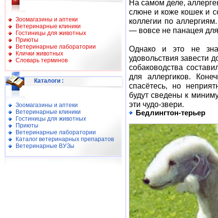
На самом деле, аллерге
слюне и коже кошек и с
Зоомагазины и аптеки
коллегии по аллергиям.
Ветеринарные клиники
— вовсе не панацея для
Гостиницы для животных
Приюты
Ветеринарные лаборатории
Однако и это не зна
Клички животных
удовольствия завести д
Словарь терминов
собаководства состави
для аллергиков. Коне
Каталоги
:
спасётесь, но неприя
будут сведены к миниму
эти чудо-звери.
Зоомагазины и аптеки
Ветеринарные клиники
Бедлингтон-терьер
Гостиницы для животных
Приюты
Ветеринарные лаборатории
Каталог ветеринарных препаратов
Ветеринарные ВУЗы