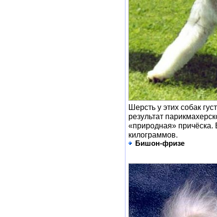
Шерсть у этих собак гус
результат парикмахерск
«природная» причёска. 
килограммов.
Бишон-фризе