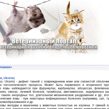
лавная
»
s, Ulceris)
us, Ulceris) - дефект тканей с повреждением кожи или слизистой оболочк
бо патологического процесса. Может быть первичного и вторичного про
 язвы наблюдаются при фурункулах, карбункулах, абсцессах, флегмонах,
иях, ожогах, лучевой болезни, тромбозах, авитаминозах, эндокринных ра
 тканях инородных тел, длительном механическом раздражении и др.; вт
ические язвы - при некоторых инфекционных болезнях (например, сап, ту
 новообразованиях и др.
звы желудка и кишечника у животных полностью не изучена. У свиней я
тся при длительном кормлении сухими или очень мелко измельчёнными к