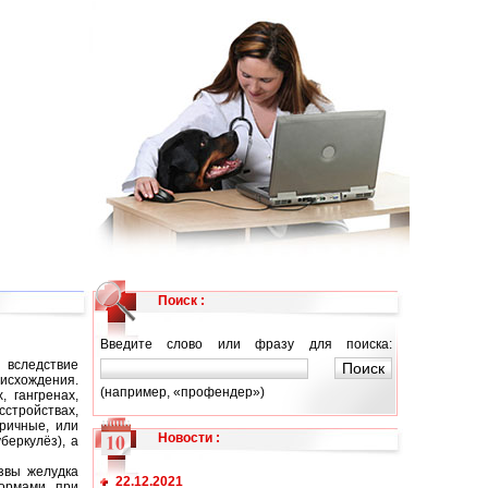
Поиск :
Введите слово или фразу для поиска:
и вследствие
исхождения.
(например, «профендер»)
 гангренах,
сстройствах,
оричные, или
Новости
:
беркулёз), а
звы желудка
22.12.2021
ормами, при