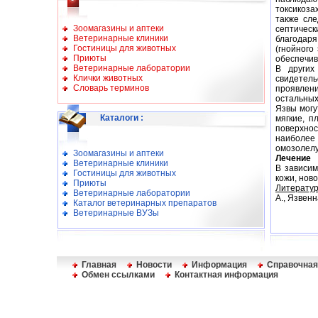
токсикоза
также сле
Зоомагазины и аптеки
септичес
Ветеринарные клиники
благодаря
Гостиницы для животных
(гнойного
Приюты
обеспечив
Ветеринарные лаборатории
В других
Клички животных
свидетель
Словарь терминов
проявлен
остальных
Язвы могу
Каталоги
:
мягкие, п
поверхно
наиболее 
омозолелу
Зоомагазины и аптеки
Лечение
Ветеринарные клиники
В зависим
Гостиницы для животных
кожи, нов
Приюты
Литератур
Ветеринарные лаборатории
А., Язвенн
Каталог ветеринарных препаратов
Ветеринарные ВУЗы
Главная
Новости
Информация
Справочная
Обмен ссылками
Контактная информация