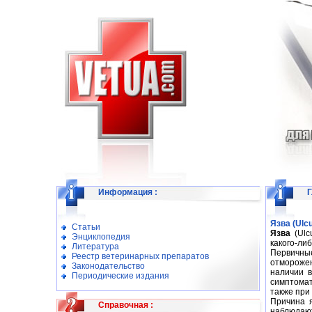
Информация
:
Г
Язва (Ulcu
Статьи
Язва
(Ulc
Энциклопедия
какого-ли
Литература
Первичные
Реестр ветеринарных препаратов
отморожен
Законодательство
наличии в
Периодические издания
симптомат
также при
Причина я
Справочная
:
наблюдаю