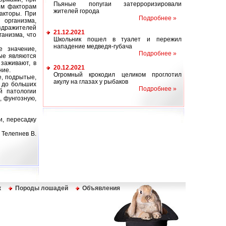
Пьяные попугаи затерроризировали
ким факторам
жителей города
акторы. При
Подробнее »
 организма,
аздражителей
21.12.2021
ганизма, что
Школьник пошел в туалет и пережил
нападение медведя-губача
е значение,
Подробнее »
рые являются
заживают, в
20.12.2021
ние.
Огромный крокодил целиком проглотил
е, подрытые,
акулу на глазах у рыбаков
и до больших
Подробнее »
й патологии
, фунгозную,
и, пересадку
 Телепнев В.
к
Породы лошадей
Объявления