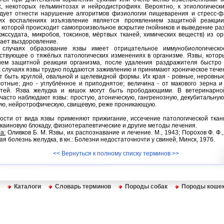
х, некоторых гельминтозах и нейродистрофиях. Вероятно, к этиологичес
дует отнести нарушение алгоритмов физиологии пищеварения и стресс-ф
ких воспалениях изъязвление является проявлением защитной реакции
 которой происходит самопроизвольное вскрытие гнойников и выведение р
 экссудата, микробов, токсинов, мёртвых тканей, химических веществ) из ор
ает выздоровление.
 случаях образование язвы имеет отрицательное иммунобиологическо
ствующее о тяжёлых патологических изменениях в организме. Язвы, кото
ием защитной реакции организма, после удаления раздражителя быстро 
 случаях язвы трудно поддаются заживлению и принимают хроническое тече
т быть круглой, овальной и щелевидной формы. Их края - ровные, неровны
лотные; дно - углублённое и приподнятое; величина - от макового зерна 
стей. Язва желудка и кишок могут быть прободающими. В ветеринарно
часто наблюдают язвы: простую, атоническую, гангренозную, декубитальную
ю, нейротрофическую, свищевую, реже проникающую.
ости от вида язвы применяют прижигание, иссечение патологической ткан
окаиновую блокаду, физиотерапевтические и другие методы лечения.
а:
Оливков Б. М. Язвы, их распознавание и лечение. М., 1943; Порохов Ф. Ф.,
ая болезнь желудка, в кн.: Болезни недостаточночти у свиней, Минск, 1976.
<< Вернуться к полному списку терминов >>
Каталоги
Словарь терминов
Породы собак
Породы коше