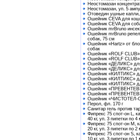
Неостомазан концентрат
Неостомазан, уп. 5 амп
Отоведин ушные капли,
Ошейник CEVA для коше
Ошейник CEVA для соба
Ошейник mrBruno инсек
Ошейник mrBruno репел
собак, 75 см
Ошейник «Hartz» от бл
собак
Ошейник «ROLF CLUB» 
Ошейник «ROLF CLUB» 
Ошейник «ДЕЛИКС» для
Ошейник «ДЕЛИКС» дл
Ошейник «КИЛТИКС» дл
Ошейник «КИЛТИКС» дл
Ошейник «КИЛТИКС» дл
Ошейник «ПРЕВЕНТЕВ»
Ошейник «ПРЕВЕНТЕВ»
Ошейник «ЧИСТОТЕЛ-
Перол, фл. 170 г
Санитар гель против тар
Фипрекс 75 спот-он L, к
40 кг, уп. 3 пипетки по 4
Фипрекс 75 спот-он M, к
20 кг, уп. 3 пипетки по 2
Фипрекс 75 спот-он S, к
10 кг, уп. 3 пипетки по 1