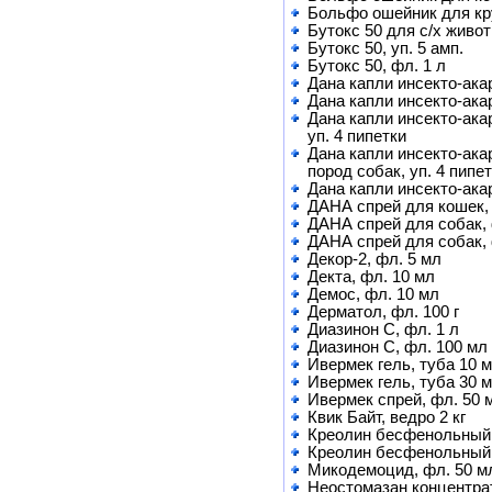
Больфо ошейник для кр
Бутокс 50 для с/х живот
Бутокс 50, уп. 5 амп.
Бутокс 50, фл. 1 л
Дана капли инсекто-акар
Дана капли инсекто-ака
Дана капли инсекто-ака
уп. 4 пипетки
Дана капли инсекто-ака
пород собак, уп. 4 пипе
Дана капли инсекто-ака
ДАНА спрей для кошек, 
ДАНА спрей для собак, 
ДАНА спрей для собак, 
Декор-2, фл. 5 мл
Декта, фл. 10 мл
Демос, фл. 10 мл
Дерматол, фл. 100 г
Диазинон С, фл. 1 л
Диазинон С, фл. 100 мл
Ивермек гель, туба 10 
Ивермек гель, туба 30 
Ивермек спрей, фл. 50 
Квик Байт, ведро 2 кг
Креолин бесфенольный,
Креолин бесфенольный,
Микодемоцид, фл. 50 м
Неостомазан концентрат