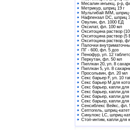
Месалин инъекц. р-р, фл
Метрикур, шприц 19 г
Мультибай IMM, шприц-к
Нафпензал DC, шприц 3
Овулин, фл. 1000 ЕД
Оксилат, фл. 100 мл
Окситоцина раствор (10
Окситоцина раствор (5 
Окситоцина раствор, фл
Палочки внутриматочные
ПГ - 600, фл. 5 доз
Пенофур, уп. 12 таблет
Перкутан, фл. 50 мл
Пиллкан 20, уп. 8 саха
Пиллкан 5, уп. 8 сахар
Просольвин, фл. 20 мл
Секс барьер F, уп. 10 та
Секс барьер М для котов
Секс барьер, капли для
Секс барьер, капли для 
Секс барьер, капли для
Секс барьер, капли для 
Сенсиблекс Вейкс, фл. 
Септогель, шприц-катет
Синулокс LC, шприц-кат
Стоп-интим, капли для 