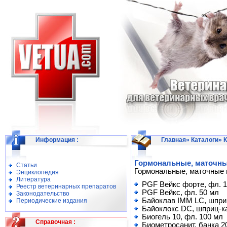
Информация
:
Главная
»
Каталоги
»
К
Гормональные, маточны
Статьи
Гормональные, маточные 
Энциклопедия
Литература
PGF Вейкс форте, фл. 1
Реестр ветеринарных препаратов
PGF Вейкс, фл. 50 мл
Законодательство
Байоклав IMM LC, шприц
Периодические издания
Байоклокс DC, шприц-ка
Биогель 10, фл. 100 мл
Справочная
:
Биометросанит, банка 20