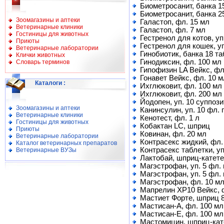
Биометросанит, банка 15
Биометросанит, банка 25
Зоомагазины и аптеки
Галастоп, фл. 15 мл
Ветеринарные клиники
Галастоп, фл. 7 мл
Гостиницы для животных
Гестренол для котов, уп.
Приюты
Гестренол для кошек, уп
Ветеринарные лаборатории
Гинобиотик, банка 18 та
Клички животных
Гинодиксин, фл. 100 мл
Словарь терминов
Гипофизин LA Вейкс, фл
Гонавет Вейкс, фл. 10 м
Каталоги
:
Ихглюковит, фл. 100 мл
Ихглюковит, фл. 200 мл
Йодопен, уп. 10 суппоз
Зоомагазины и аптеки
Канинсулин, уп. 10 фл. 
Ветеринарные клиники
Кенотест, фл. 1 л
Гостиницы для животных
Кобактан LC, шприц
Приюты
Ковинан, фл. 20 мл
Ветеринарные лаборатории
Контрасекс жидкий, фл.
Каталог ветеринарных препаратов
Контрасекс таблетки, уп
Ветеринарные ВУЗы
Лактобай, шприц-катетер
Магэстрофан, уп. 5 фл. 
Магэстрофан, уп. 5 фл. 
Магэстрофан, фл. 10 мл 
Мапрелин ХР10 Вейкс, 
Мастиет Форте, шприц 8
Мастисан-А, фл. 100 мл
Мастисан-Е, фл. 100 мл
Мастомицин, шприц-кат