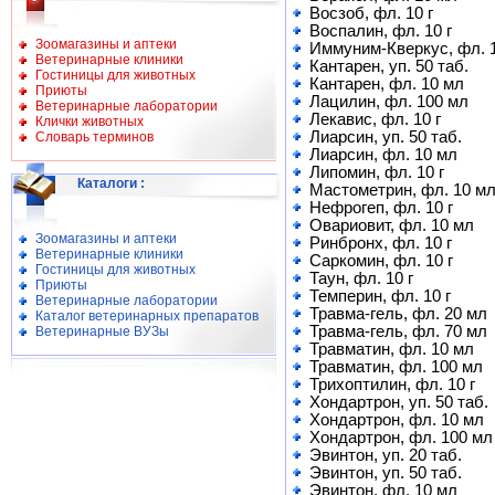
Восзоб, фл. 10 г
Воспалин, фл. 10 г
Зоомагазины и аптеки
Иммуним-Кверкус, фл. 1
Ветеринарные клиники
Кантарен, уп. 50 таб.
Гостиницы для животных
Кантарен, фл. 10 мл
Приюты
Лацилин, фл. 100 мл
Ветеринарные лаборатории
Лекавис, фл. 10 г
Клички животных
Лиарсин, уп. 50 таб.
Словарь терминов
Лиарсин, фл. 10 мл
Липомин, фл. 10 г
Каталоги
:
Мастометрин, фл. 10 м
Нефрогеп, фл. 10 г
Овариовит, фл. 10 мл
Зоомагазины и аптеки
Ринбронх, фл. 10 г
Ветеринарные клиники
Саркомин, фл. 10 г
Гостиницы для животных
Таун, фл. 10 г
Приюты
Темперин, фл. 10 г
Ветеринарные лаборатории
Травма-гель, фл. 20 мл
Каталог ветеринарных препаратов
Травма-гель, фл. 70 мл
Ветеринарные ВУЗы
Травматин, фл. 10 мл
Травматин, фл. 100 мл
Трихоптилин, фл. 10 г
Хондартрон, уп. 50 таб.
Хондартрон, фл. 10 мл
Хондартрон, фл. 100 мл
Эвинтон, уп. 20 таб.
Эвинтон, уп. 50 таб.
Эвинтон, фл. 10 мл