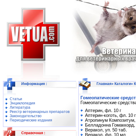
Информация
:
Главная
»
Каталоги
»
К
Гомеопатические средст
Статьи
Гомеопатические средств
Энциклопедия
Литература
Аптерин, фл. 10 г
Реестр ветеринарных препаратов
Аптерин-коготь, фл. 10 г
Законодательство
Атропинум Композитум,
Периодические издания
Белладонна Гомаккорд, 
Веракол, уп. 50 таб.
Справочная
:
Веракол, фл. 10 мл