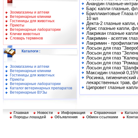
Анандин глазные-интран
Барс капли глазные, фл
Зоомагазины и аптеки
Бриллиантовые Глаза гл
Ветеринарные клиники
10 мл
Гостиницы для животных
Декта-2 глазные капли, 
Приюты
Ирис глазные капли, фл
Ветеринарные лаборатории
Лакрикан глазные капли
Клички животных
Лакримин - асептик глаз
Словарь терминов
Лакримин - профилактик
Лосьон для глаз "Звероб
Каталоги
:
Лосьон для глаз "Зелены
Лосьон для глаз "Календ
Лосьон для глаз "Ромашк
Зоомагазины и аптеки
Лосьон для глаз "Шалфей
Ветеринарные клиники
Максидин глазной 0,15%
Гостиницы для животных
Росинка, гигиенический 
Приюты
лекарственных трав, фл
Ветеринарные лаборатории
Ципровет глазные капли
Каталог ветеринарных препаратов
Ветеринарные ВУЗы
Главная
Новости
Информация
Справочная
Катало
Породы лошадей
Объявления
Обмен ссылками
Конта