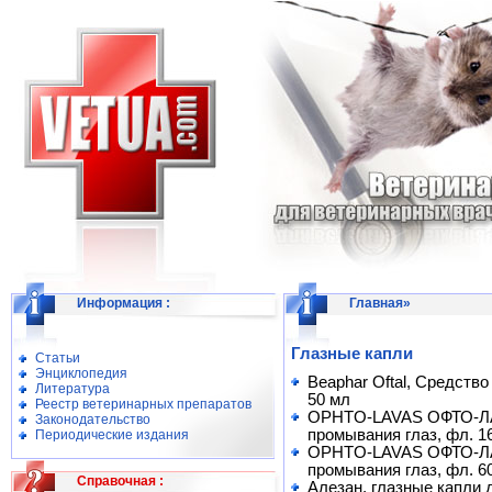
Информация
:
Главная
»
Глазные капли
Статьи
Энциклопедия
Beaphar Oftal, Средств
Литература
50 мл
Реестр ветеринарных препаратов
OPHTO-LAVAS ОФТО-ЛА
Законодательство
промывания глаз, фл. 1
Периодические издания
OPHTO-LAVAS ОФТО-ЛА
промывания глаз, фл. 6
Справочная
:
Алезан, глазные капли 