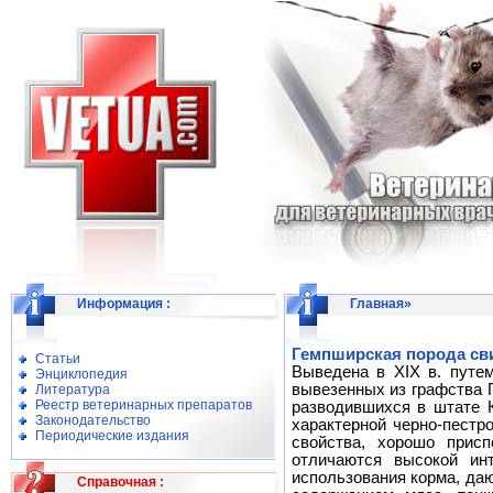
Информация
:
Главная
»
Гемпширская порода св
Статьи
Выведена в XIX в. путем
Энциклопедия
вывезенных из графства 
Литература
Реестр ветеринарных препаратов
разводившихся в штате 
Законодательство
характерной черно-пестр
Периодические издания
свойства, хорошо прис
отличаются высокой ин
использования корма, да
Справочная
: