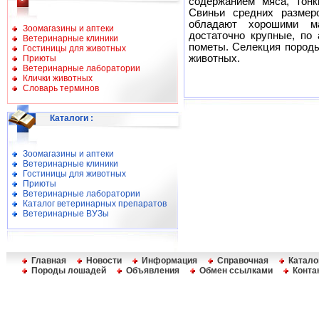
содержанием мяса, тонк
Свиньи средних размеро
обладают хорошими ма
Зоомагазины и аптеки
достаточно крупные, по
Ветеринарные клиники
пометы. Селекция пород
Гостиницы для животных
животных.
Приюты
Ветеринарные лаборатории
Клички животных
Словарь терминов
Каталоги
:
Зоомагазины и аптеки
Ветеринарные клиники
Гостиницы для животных
Приюты
Ветеринарные лаборатории
Каталог ветеринарных препаратов
Ветеринарные ВУЗы
Главная
Новости
Информация
Справочная
Катало
Породы лошадей
Объявления
Обмен ссылками
Конта