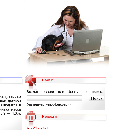
Поиск :
Введите слово или фразу для поиска:
крещиванием
сной датской
(например, «профендер»)
Разводится в
 Живая масса
 3,9 — 4,0%.
Новости
:
22.12.2021