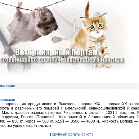
лавная
»
твийская
 направления продуктивности. Выведена в конце XIX — начале XX вв. с
скота и различных его помесей с ангельнской, севе-рошлезвигской и кра
 Масть красная разных оттенков. Численность скота — 1321,2 тыс. гол. 
елоруссии, России (Псковской, Новгородской и Ленинградской областях).
00 — 850 кг, коров — 500 кг. Удой — 3500 — 4000 кг, жирность молока —
чества удовлетворительные.
[
Крупный рогатый скот
]