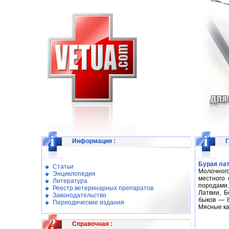
Информация
:
Г
Бурая ла
Статьи
Молочного
Энциклопедия
местного 
Литература
породами.
Реестр ветеринарных препаратов
Латвии, Б
Законодательство
быков — 8
Периодические издания
Мясные ка
Справочная
: