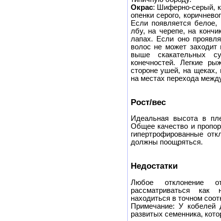
Окрас
: Шиферно-серый, к
опенки серого, коричнево
Если появляется белое, 
лбу, на черепе, на кончи
лапах. Если оно проявля
волос не может заходит 
выше скакательных су
конечностей. Легкие ры
стороне ушей, на щеках,
на местах перехода межд
Рост/вес
Идеальная высота в плеч
Общее качество и пропор
гипертрофированные отк
должны поощряться.
Недостатки
Любое отклонение о
рассматриваться как 
находиться в точном соот
Примечание: У кобелей 
развитых семенника, кот