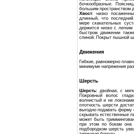
бочкообразные. Поясниц
большим пространством дл
Хвост
: низко посаженн
длинный, что последний
мере скакательных суст
держится низко с легким
быстром движении также
спиной. Покрыт пышной ш
Движения
Гибкие, равномерно плавн
минимуме напряжения ра
Шерсть
Шерсть
: двойная, с мя
Покровный волос гладк
волнистый и не локонами
плотность шерсти достат
выгодно подавать форму 
скрывать естественные ли
может быть триммингован
при этом по бокам она 
подбородком шерсть увел
типичную бороду.