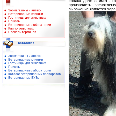
собака должна иметь хо
производить впечатлен
выражение является хара
Зоомагазины и аптеки
Ветеринарные клиники
Гостиницы для животных
Приюты
Ветеринарные лаборатории
Клички животных
Словарь терминов
Каталоги
:
Зоомагазины и аптеки
Ветеринарные клиники
Гостиницы для животных
Приюты
Ветеринарные лаборатории
Каталог ветеринарных препаратов
Ветеринарные ВУЗы