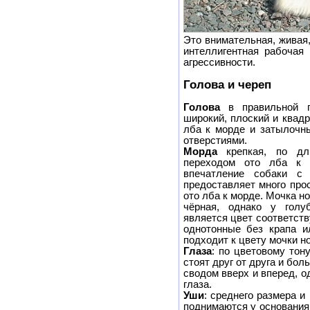
Это внимательная, живая,
интеллигентная рабочая 
агрессивности.
Голова и череп
Голова
в правильной 
широкий, плоский и квад
лба к морде и затылочн
отверстиями.
Морда
крепкая, по дл
переходом ото лба к 
впечатление собаки с
предоставляет много про
ото лба к морде. Мочка н
чёрная, однако у гол
является цвет соответст
однотонные без крапа и
подходит к цвету мочки но
Глаза
: по цветовому тон
стоят друг от друга и бол
сводом вверх и вперед, о
глаза.
Уши
: среднего размера и
поднимаются у основания