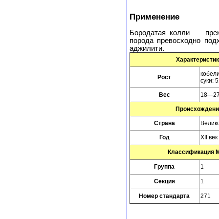
Применение
Бородатая колли — прек
порода превосходно под
аджилити.
Характеристик
кобел
Рост
суки: 
Вес
18—27,
Происхождени
Страна
Велик
Год
XII век
Классификация 
Группа
1
Секция
1
Номер стандарта
271