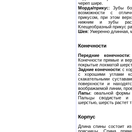
череп шире.
Морда/прику
с: Зубы бо
возможности с отлич
прикусом, при этом верх
нижним и зубы расп
Клещеобразный прикус ра
Шея
: Умеренно длинная, 
Конечности
Передние конечности
:
Конечности прямые и вер
покрытые лохматой шерсть
Задние конечности
: с х
с хорошими углами ко
скакательными сустава
поверхности и находят
воображаемой линии, про
Лапы
: овальной формы
Пальцы сводистые и 
шерстью, шерсть растет 
Корпус
Длина спины состоит из
поясницы. Спина прям