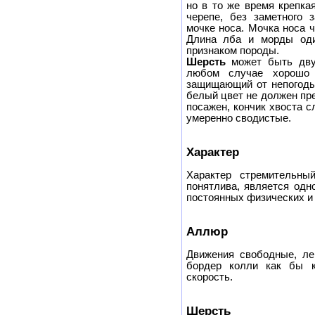
но в то же время крепка
черепе, без заметного 
мочке носа. Мочка носа 
Длина лба и морды оди
признаком породы.
Шерсть
может быть дву
любом случае хорошо 
защищающий от непогод
белый цвет не должен пр
посажен, кончик хвоста с
умеренно сводистые.
Характер
Характер стремительный
понятлива, является одн
постоянных физических и
Аллюр
Движения свободные, ле
бордер колли как бы к
скорость.
Шерсть