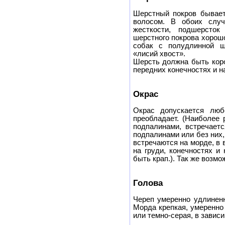
Шерстный покров бывает
волосом. В обоих случ
жесткости, подшерсток
шерстного покрова хорош
собак с полудлинной ш
«лисий хвост».
Шерсть должна быть коро
передних конечностях и н
Окрас
Окрас допускается люб
преобладает. (Наиболее 
подпалинами, встречает
подпалинами или без них
встречаются на морде, в 
на груди, конечностях и
быть крап.). Так же возмо
Голова
Череп умеренно удлиненн
Морда крепкая, умеренно
или темно-серая, в зависи