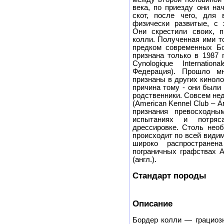
века, по приезду они на
скот, после чего, для
физически развитые, с 
Они скрестили своих, 
колли. Полученная ими т
предком современных Б
признана только в 1987 г
Cynologique Internatio
Федерация). Прошло м
признаны в других киноло
причина тому - они были
родственники. Совсем не
(American Kennel Club – А
признания превосходны
испытаниях и потряс
дрессировке. Столь необ
происходит по всей видим
широко распростране
пограничных графствах А
(англ.).
Стандарт породы
Описание
Бордер колли — грациозн