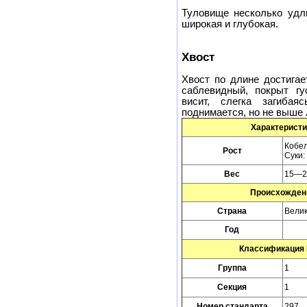
Туловище несколько удли
широкая и глубокая.
Хвост
Хвост по длине достигае
саблевидный, покрыт гу
висит, слегка загиба
поднимается, но не выше 
Характеристи
Кобел
Рост
Суки:
Вес
15—20
Происхожден
Страна
Вели
Год
Классификация
Группа
1
Секция
1
Номер стандарта
297