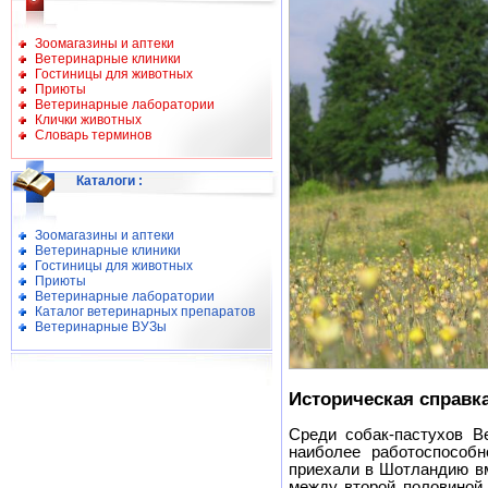
Зоомагазины и аптеки
Ветеринарные клиники
Гостиницы для животных
Приюты
Ветеринарные лаборатории
Клички животных
Словарь терминов
Каталоги
:
Зоомагазины и аптеки
Ветеринарные клиники
Гостиницы для животных
Приюты
Ветеринарные лаборатории
Каталог ветеринарных препаратов
Ветеринарные ВУЗы
Историческая справк
Среди собак-пастухов В
наиболее работоспособн
приехали в Шотландию вм
между второй половиной 