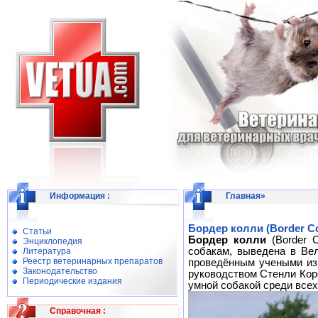
Информация
:
Главная
»
Бордер колли (Border Col
Статьи
Бордер колли
(Border C
Энциклопедия
собакам, выведена в Ве
Литература
Реестр ветеринарных препаратов
проведённым учеными из
Законодательство
руководством Стенли Коре
Периодические издания
умной собакой среди всех
Справочная
: