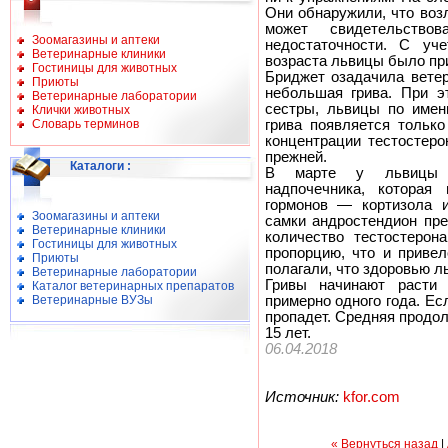
Они обнаружили, что воз
может свидетельств
Зоомагазины и аптеки
недостаточности. С уче
Ветеринарные клиники
возраста львицы было пр
Гостиницы для животных
Бриджет озадачила ветер
Приюты
небольшая грива. При э
Ветеринарные лаборатории
сестры, львицы по имен
Клички животных
Словарь терминов
грива появляется тольк
концентрации тестостеро
прежней.
Каталоги
:
В марте у львицы н
надпочечника, которая
гормонов — кортизола
Зоомагазины и аптеки
самки андростендион пре
Ветеринарные клиники
количество тестостерон
Гостиницы для животных
пропорцию, что и привел
Приюты
полагали, что здоровью ль
Ветеринарные лаборатории
Гривы начинают расти 
Каталог ветеринарных препаратов
Ветеринарные ВУЗы
примерно одного года. Есл
пропадет. Средняя продо
15 лет.
06.04.2018
Источник:
kfor.com
« Вернуться назад
|