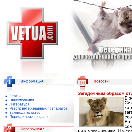
Информация
:
Новости
:
Загадочным образом от
Статьи
В з
Энциклопедия
Сит
Литература
ко
Реестр ветеринарных препаратов
заг
Законодательство
Периодические издания
соо
Во
сон
Справочная
:
ни к упражнениям. На сл