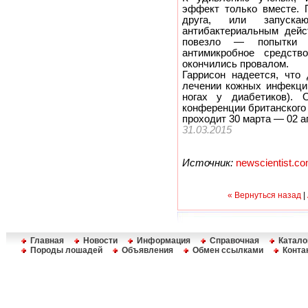
эффект только вместе. 
друга, или запуск
антибактериальным дейс
повезло — попытки а
антимикробное средст
окончились провалом.
Гаррисон надеется, что
лечении кожных инфекци
ногах у диабетиков).
конференции британского
проходит 30 марта — 02 а
31.03.2015
Источник:
newscientist.c
« Вернуться назад
|
Главная
Новости
Информация
Справочная
Катало
Породы лошадей
Объявления
Обмен ссылками
Конта