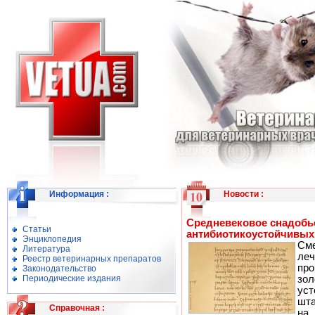
Информация
:
Новости
:
Средневековое снадобь
Статьи
антибиотикоустойчивых
Энциклопедия
См
Литература
ле
Реестр ветеринарных препаратов
пр
Законодательство
Периодические издания
зо
ус
шта
Справочная
:
на