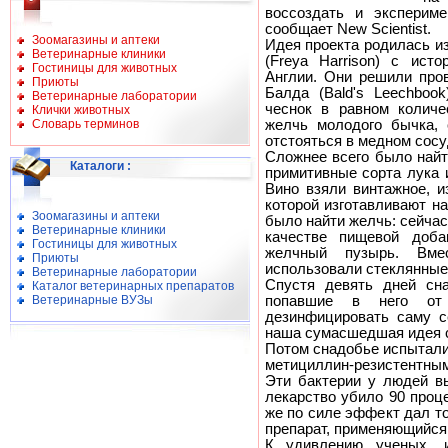
воссоздать и экспериме
сообщает New Scientist.
Зоомагазины и аптеки
Идея проекта родилась и
Ветеринарные клиники
(Freya Harrison) с ист
Гостиницы для животных
Англии. Они решили пров
Приюты
Балда (Bald's Leechbook
Ветеринарные лаборатории
чеснок в равном колич
Клички животных
Словарь терминов
желчь молодого бычка, 
отстояться в медном сосу
Сложнее всего было найт
Каталоги
:
примитивные сорта лука 
Вино взяли винтажное, и
которой изготавливают н
Зоомагазины и аптеки
было найти желчь: сейча
Ветеринарные клиники
качестве пищевой доба
Гостиницы для животных
желчный пузырь. Вме
Приюты
использовали стеклянные
Ветеринарные лаборатории
Спустя девять дней сна
Каталог ветеринарных препаратов
Ветеринарные ВУЗы
попавшие в него от
дезинфицировать саму с
наша сумасшедшая идея с
Потом снадобье испытали
метициллин-резистентн
Эти бактерии у людей в
лекарство убило 90 проц
же по силе эффект дал т
препарат, применяющийся
К удивлению ученых, 