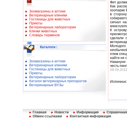
Фит долже
Как расск
зоопарке 
Зоомагазины и аптеки
в сторон
Ветеринарные клиники
собираютс
Гостиницы для животных
сигнал н
Приюты
www.nzemp
Ветеринарные лаборатории
К остров
Клички животных
присмотро
Словарь терминов
сделали 
ветеринар
Молодого
Каталоги
:
необычной
пляж спец
найти не 
Зоомагазины и аптеки
Накануне 
Ветеринарные клиники
честь пин
Гостиницы для животных
08.09.201
Приюты
Ветеринарные лаборатории
Каталог ветеринарных препаратов
Источник:
Ветеринарные ВУЗы
Главная
Новости
Информация
Справочная
Обмен ссылками
Контактная информация