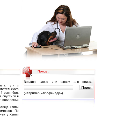
Поиск :
Введите слово или фразу для поиска:
ся с пути и
вательского
 4 сентября,
(например, «профендер»)
а спустили в
т побережья
озвище Хэппи
ометров. По
иненту Хэппи