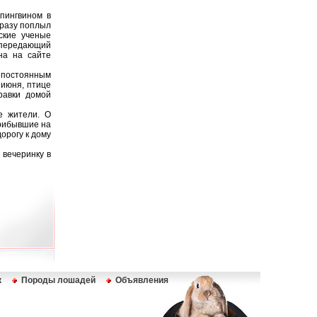
 пингвином в
сразу поплыл
ские ученые
 передающий
на на сайте
 постоянным
 июня, птице
равки домой
е жители. О
Прибывшие на
орогу к дому
 вечеринку в
к
Породы лошадей
Объявления