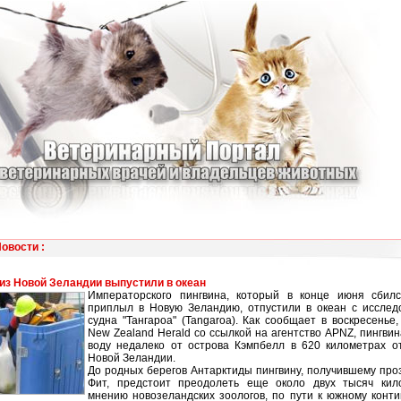
Новости
:
из Новой Зеландии выпустили в океан
Императорского пингвина, который в конце июня сбил
приплыл в Новую Зеландию, отпустили в океан с исследо
судна "Тангароа" (Tangaroa). Как сообщает в воскресенье,
New Zealand Herald со ссылкой на агентство APNZ, пингвин
воду недалеко от острова Кэмпбелл в 620 километрах о
Новой Зеландии.
До родных берегов Антарктиды пингвину, получившему пр
Фит, предстоит преодолеть еще около двух тысяч кил
мнению новозеландских зоологов, по пути к южному конт