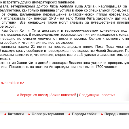
н встретить других императорских пингвинов.
азала ветеринарный доктор Лиза Аргилла (Lisa Argilla), наблюдавшая за
Веллингтона, как только пингвина спустили в море со специальной горки, он 
у от судна. Дальнейшее перемещение антарктической птицы новозеланд
я отслеживать при помощи GPS - на тело Хэппи Фита закрепили датчик,
а спутники. Все желающие также могут следить за путешествием пингви
eror.com.
у Кэмпбелл Хэппи Фита доставили в терморегулируемом контейнере под
м специалистов. В новозеландском зоопарке, где пингвин находился с конца
операцию по очистке желудка от песка и мусора. Однако к моменту отп
ы сообщили, что пингвин полностью здоров.
 пингвина нашли 21 июня на новозеландском пляже Пека Пека местны
 находке сразу сообщили в природоохранное ведомство Новой Зеландии. 
иалисты заключили, что пингвин, скорее всего заблудился и самостоятельно д
сможет.
отплытия Хэппи Фита домой в зоопарке Веллингтона устроили прощальную
гвина. Посмотреть на гостя из Антарктиды пришли свыше 1700 человек.
1
nzherald.co.nz
« Вернуться назад
|
Архив новостей
|
Следующая новость »
Каталоги
Словарь терминов
Породы собак
Породы коше