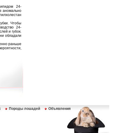
ипидом 24-
в аномально
пилхолестан
убки. Чтобы
водство 24-
лей и губок.
они обладали
венно раньше
вероятности,
к
Породы лошадей
Объявления