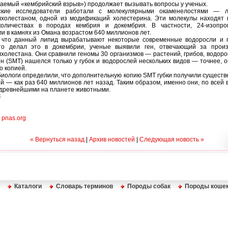
ваемый «кембрийский взрыв») продолжает вызывать вопросы у ученых.
ские исследователи работали с молекулярными окаменелостями — л
холестаном, одной из модификаций холестерина. Эти молекулы находят 
количествах в породах кембрия и докембрия. В частности, 24-изопро
и в камнях из Омана возрастом 640 миллионов лет.
, что данный липид вырабатывают некоторые современные водоросли и г
кто делал это в докембрии, ученые выявили ген, отвечающий за произ
холестана. Они сравнили геномы 30 организмов — растений, грибов, водорос
н (SMT) нашелся только у губок и водорослей нескольких видов — точнее, 
о копией.
биологи определили, что дополнительную копию SMT губки получили сущест
й — как раз 640 миллионов лет назад. Таким образом, именно они, по всей 
древнейшими на планете животными.
6
pnas.org
« Вернуться назад
|
Архив новостей
|
Следующая новость »
Каталоги
Словарь терминов
Породы собак
Породы коше