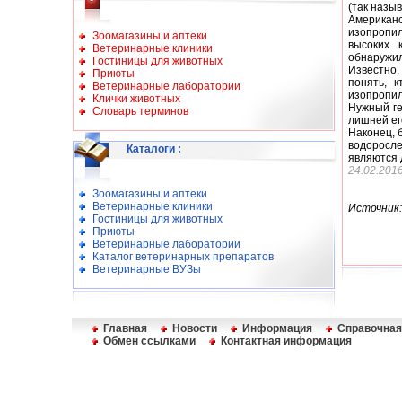
(так назы
Американ
изопропил
Зоомагазины и аптеки
высоких 
Ветеринарные клиники
обнаружил
Гостиницы для животных
Известно
Приюты
понять, 
Ветеринарные лаборатории
изопропил
Клички животных
Нужный ге
Словарь терминов
лишней ег
Наконец, 
водоросле
Каталоги
:
являются 
24.02.201
Зоомагазины и аптеки
Ветеринарные клиники
Источник:
Гостиницы для животных
Приюты
Ветеринарные лаборатории
Каталог ветеринарных препаратов
Ветеринарные ВУЗы
Главная
Новости
Информация
Справочная
Обмен ссылками
Контактная информация