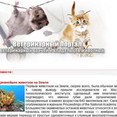
Новости
:
древнейшее животное на Земле
Первым животным на Земле, скорее всего, была обычная мо
К такому выводу пришли исследователи из Масса
технологического института: сделанный ими генетиче
подтвердил, что именно губки дали органические
обнаруженные в камнях возрастом 640 миллионов лет. Сво
опубликовали в журнале Proceedings of the National Academy 
Большинство окаменелых останков животных относится к эп
началась около 540 миллионов лет назад — кембрию.
ским меркам переход от простых одноклеточных к сложным многоклеточны