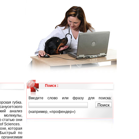
Поиск :
Введите слово или фразу для поиска:
рская губка.
чусетского
ский анализ
(например, «профендер»)
 молекулы,
ю статью они
of Sciences.
охе, которая
 Быстрый по
м организмам